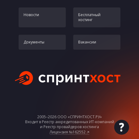
Новости
Бесплатный
хостинг
Документы
Вакансии
2005–2026 ООО «СПРИНТХОСТ.РУ»
Входит в Реестр аккредитованных ИТ-компаний
По
и Реестр провайдеров хостинга
Всег
Лицензия №162552