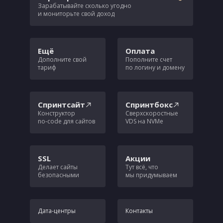
Зарабатывайте сколько угодно
и мониторьте свой доход
Ещё
Оплата
Дополните свой
Пополните счет
тариф
по логину и домену
Спринтсайт
Спринтбокс
Конструктор
Сверхскоростные
no‑code для сайтов
VDS на NVMe
SSL
Акции
Делает сайты
Тут всё, что
безопасными
мы придумываем
Дата‑центры
Контакты