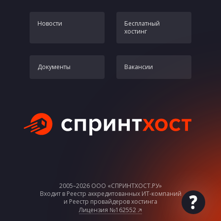
Новости
Бесплатный
хостинг
Документы
Вакансии
2005–2026 ООО «СПРИНТХОСТ.РУ»
Входит в Реестр аккредитованных ИТ-компаний
По
и Реестр провайдеров хостинга
Всег
Лицензия №162552