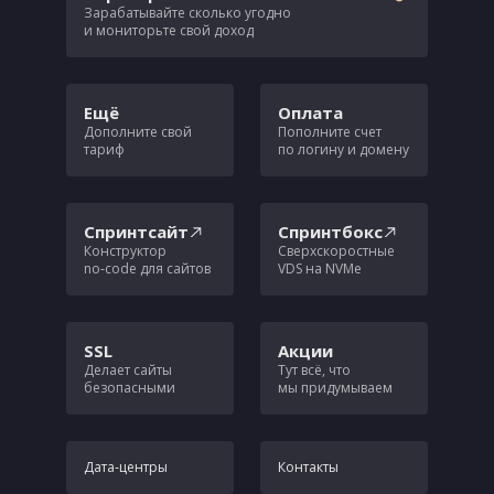
Зарабатывайте сколько угодно
и мониторьте свой доход
Ещё
Оплата
Дополните свой
Пополните счет
тариф
по логину и домену
Спринтсайт
Спринтбокс
Конструктор
Сверхскоростные
no‑code для сайтов
VDS на NVMe
SSL
Акции
Делает сайты
Тут всё, что
безопасными
мы придумываем
Дата‑центры
Контакты