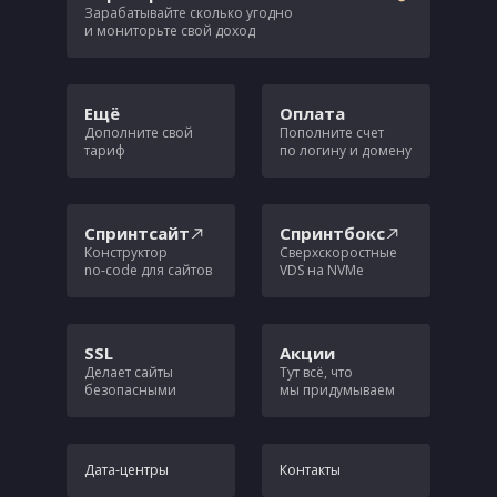
Зарабатывайте сколько угодно
и мониторьте свой доход
Ещё
Оплата
Дополните свой
Пополните счет
тариф
по логину и домену
Спринтсайт
Спринтбокс
Конструктор
Сверхскоростные
no‑code для сайтов
VDS на NVMe
SSL
Акции
Делает сайты
Тут всё, что
безопасными
мы придумываем
Дата‑центры
Контакты