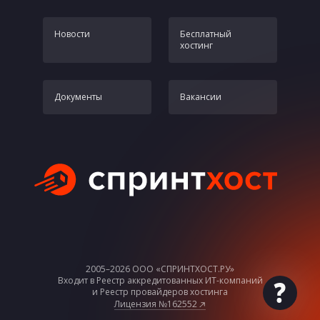
Новости
Бесплатный
хостинг
Документы
Вакансии
2005–2026 ООО «СПРИНТХОСТ.РУ»
Входит в Реестр аккредитованных ИТ-компаний
По
и Реестр провайдеров хостинга
Всег
Лицензия №162552